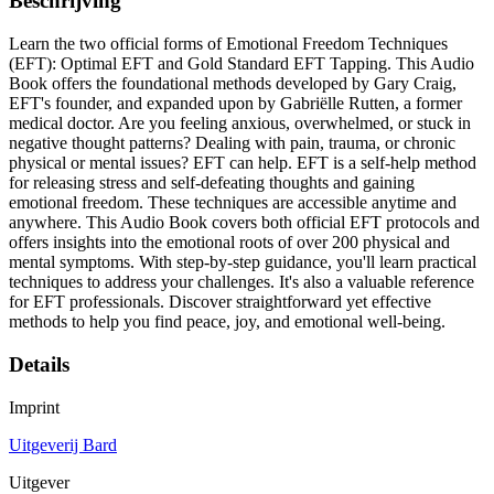
Beschrijving
Learn the two official forms of Emotional Freedom Techniques
(EFT): Optimal EFT and Gold Standard EFT Tapping. This Audio
Book offers the foundational methods developed by Gary Craig,
EFT's founder, and expanded upon by Gabriëlle Rutten, a former
medical doctor. Are you feeling anxious, overwhelmed, or stuck in
negative thought patterns? Dealing with pain, trauma, or chronic
physical or mental issues? EFT can help. EFT is a self-help method
for releasing stress and self-defeating thoughts and gaining
emotional freedom. These techniques are accessible anytime and
anywhere. This Audio Book covers both official EFT protocols and
offers insights into the emotional roots of over 200 physical and
mental symptoms. With step-by-step guidance, you'll learn practical
techniques to address your challenges. It's also a valuable reference
for EFT professionals. Discover straightforward yet effective
methods to help you find peace, joy, and emotional well-being.
Details
Imprint
Uitgeverij Bard
Uitgever