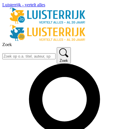
Luisterrijk - vertelt alles
Zoek
Zoek