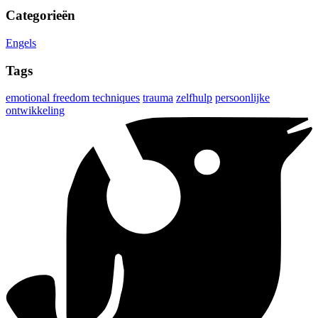
Categorieën
Engels
Tags
emotional freedom techniques
trauma
zelfhulp
persoonlijke
ontwikkeling