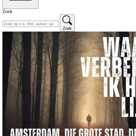
Zoek
Zoek