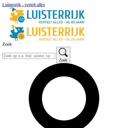
Luisterrijk - vertelt alles
Zoek
Zoek