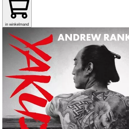
in winkelmand