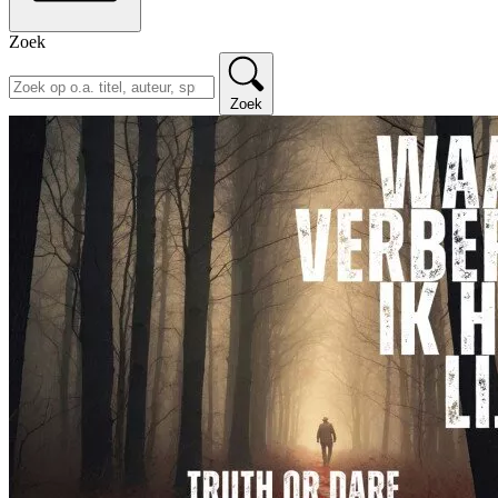
Zoek
Zoek