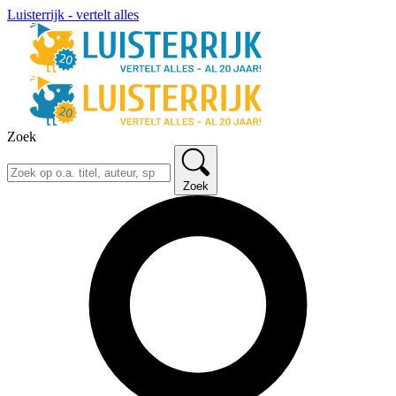
Luisterrijk - vertelt alles
Zoek
Zoek