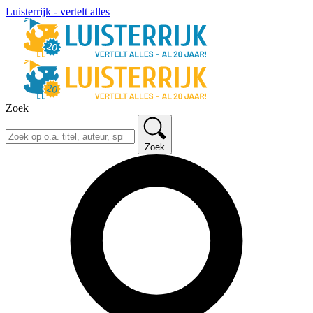
Luisterrijk - vertelt alles
Zoek
Zoek