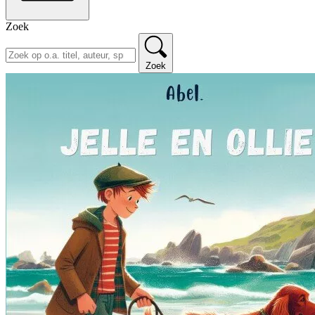
Zoek
Zoek