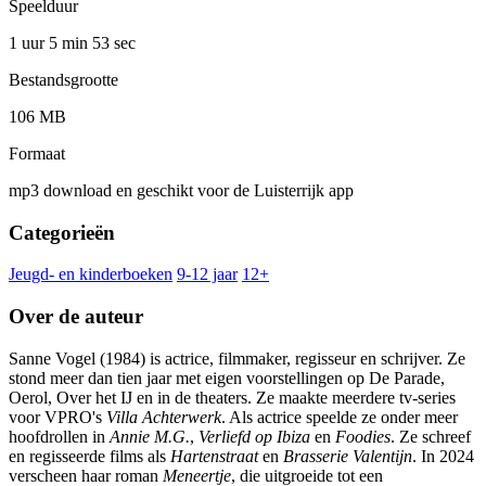
Speelduur
1 uur 5 min
53 sec
Bestandsgrootte
106 MB
Formaat
mp3 download en geschikt voor de Luisterrijk app
Categorieën
Jeugd- en kinderboeken
9-12 jaar
12+
Over de auteur
Sanne Vogel (1984) is actrice, filmmaker, regisseur en schrijver. Ze
stond meer dan tien jaar met eigen voorstellingen op De Parade,
Oerol, Over het IJ en in de theaters. Ze maakte meerdere tv-series
voor VPRO's
Villa Achterwerk
. Als actrice speelde ze onder meer
hoofdrollen in
Annie M.G.
,
Verliefd op Ibiza
en
Foodies
. Ze schreef
en regisseerde films als
Hartenstraat
en
Brasserie Valentijn
. In 2024
verscheen haar roman
Meneertje
, die uitgroeide tot een