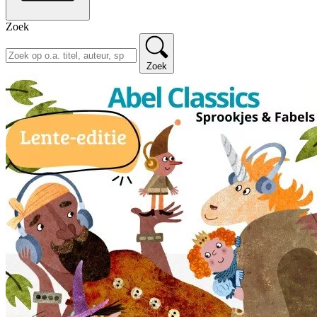
Zoek
Zoek