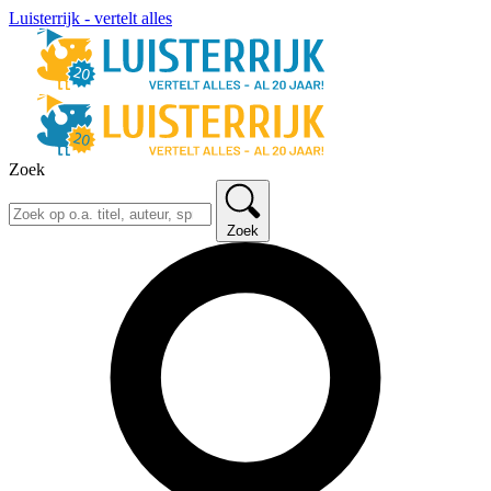
Luisterrijk - vertelt alles
Zoek
Zoek