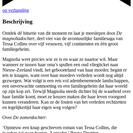
op verlanglijst
Beschrijving
Ontdek dé hitserie van dit moment en laat je meeslepen door
De
magnoliadochter
, deel vier van de avontuurlijke familiesaga van
Tessa Collins over vijf vrouwen, vijf continenten en één groot
familiegeheim.
Magnolia weet precies wie ze is en waar ze naartoe wil. Maar
wanneer ze tussen haar oma’s spullen een oud vliegticket naar
Nieuw-Zeeland vindt, het geboorteland van haar moeder, begint er
iets te knagen, want over haar moeders verleden wordt nog altijd
gezwegen. Wat volgt is een reis vol adembenemende landschappen,
een onverwachte ontmoeting en een familiegeheim dat haar wereld
op zijn kop zet. Terwijl Magnolia steeds dichter bij de waarheid over
haar familie komt, moet ze keuzes maken die haar leven voorgoed
kunnen veranderen. Kan ze de fouten van het verleden rechtzetten
en tegelijkertijd haar eigen weg volgen?
Over
De zomerdochter
:
‘Opnieuw een knap geschreven roman van Tessa Collins, die
je zeker zal gaan boeien. Aanrader.’ Bruna Dronten