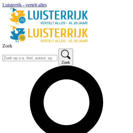
Luisterrijk - vertelt alles
Zoek
Zoek