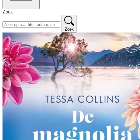
Zoek
Zoek