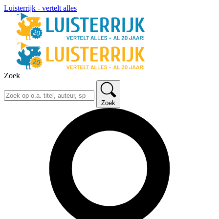
Luisterrijk - vertelt alles
Zoek
Zoek