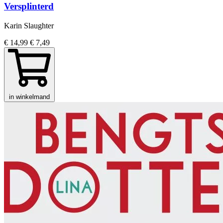
Versplinterd
Karin Slaughter
€ 14,99
€ 7,49
in winkelmand