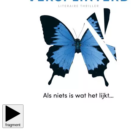
fragment