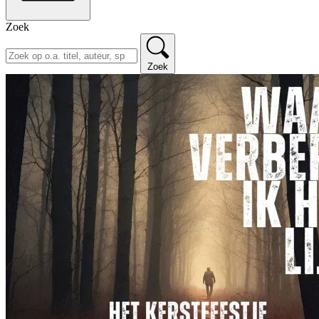
Zoek
Zoek