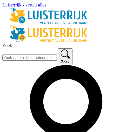
Luisterrijk - vertelt alles
Zoek
Zoek