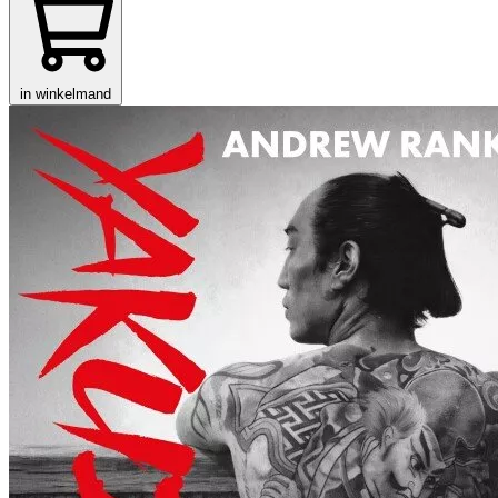
in winkelmand