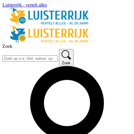
Luisterrijk - vertelt alles
Zoek
Zoek