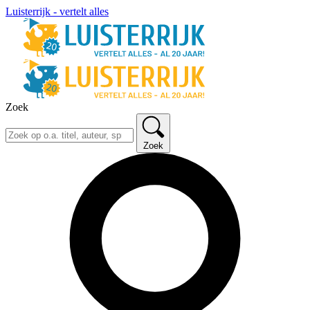
Luisterrijk - vertelt alles
Zoek
Zoek