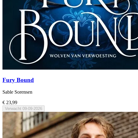
Fury Bound
Sable Sorensen
€ 23,99
Verwacht
09-09-2026