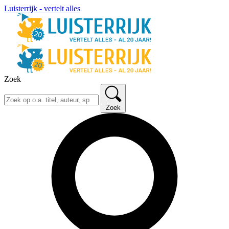
Luisterrijk - vertelt alles
Zoek
Zoek