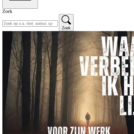
Zoek
Zoek