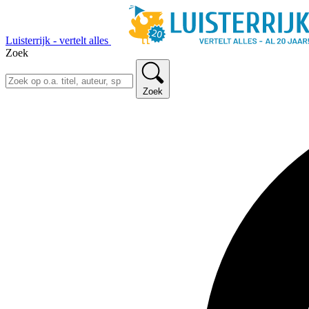
Luisterrijk - vertelt alles
Zoek
Zoek