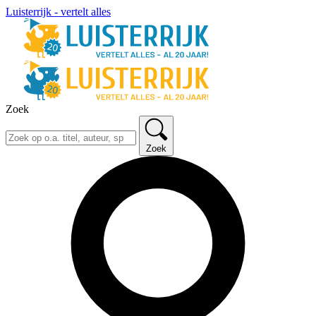
Luisterrijk - vertelt alles
Zoek
Zoek