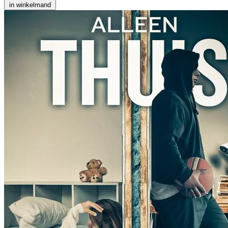
in winkelmand