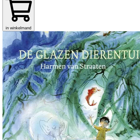
in winkelmand