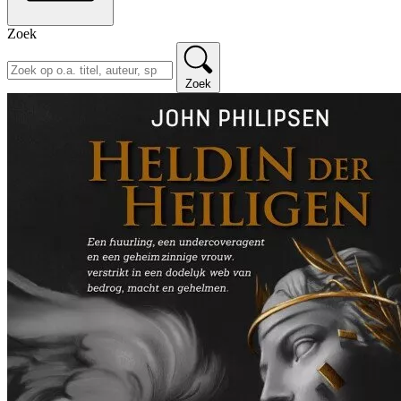
Zoek
Zoek