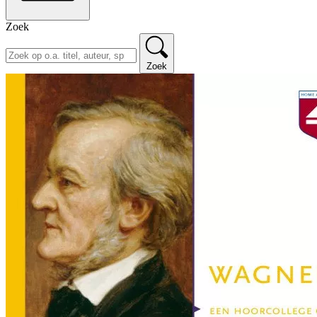
Zoek
Zoek