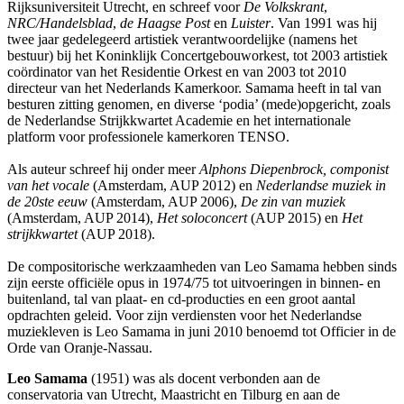
Rijksuniversiteit Utrecht, en schreef voor
De Volkskrant
,
NRC/Handelsblad
,
de Haagse Post
en
Luister
. Van 1991 was hij
twee jaar gedelegeerd artistiek verantwoordelijke (namens het
bestuur) bij het Koninklijk Concertgebouworkest, tot 2003 artistiek
coördinator van het Residentie Orkest en van 2003 tot 2010
directeur van het Nederlands Kamerkoor. Samama heeft in tal van
besturen zitting genomen, en diverse ‘podia’ (mede)opgericht, zoals
de Nederlandse Strijkkwartet Academie en het internationale
platform voor professionele kamerkoren TENSO.
Als auteur schreef hij onder meer
Alphons Diepenbrock, componist
van het vocale
(Amsterdam, AUP 2012) en
Nederlandse muziek in
de 20ste eeuw
(Amsterdam, AUP 2006),
De zin van muziek
(Amsterdam, AUP 2014),
Het soloconcert
(AUP 2015) en
Het
strijkkwartet
(AUP 2018).
De compositorische werkzaamheden van Leo Samama hebben sinds
zijn eerste officiële opus in 1974/75 tot uitvoeringen in binnen- en
buitenland, tal van plaat- en cd-producties en een groot aantal
opdrachten geleid. Voor zijn verdiensten voor het Nederlandse
muziekleven is Leo Samama in juni 2010 benoemd tot Officier in de
Orde van Oranje-Nassau.
Leo Samama
(1951) was als docent verbonden aan de
conservatoria van Utrecht, Maastricht en Tilburg en aan de