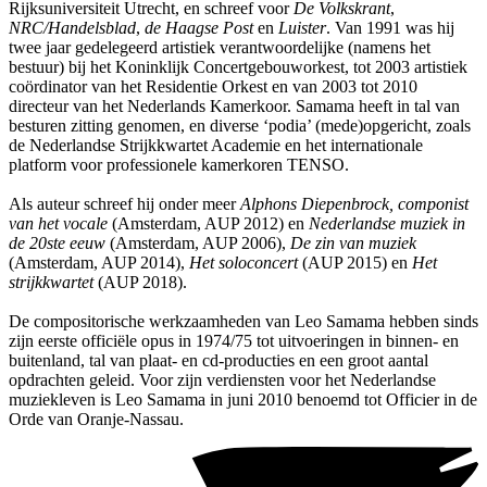
Rijksuniversiteit Utrecht, en schreef voor
De Volkskrant
,
NRC/Handelsblad
,
de Haagse Post
en
Luister
. Van 1991 was hij
twee jaar gedelegeerd artistiek verantwoordelijke (namens het
bestuur) bij het Koninklijk Concertgebouworkest, tot 2003 artistiek
coördinator van het Residentie Orkest en van 2003 tot 2010
directeur van het Nederlands Kamerkoor. Samama heeft in tal van
besturen zitting genomen, en diverse ‘podia’ (mede)opgericht, zoals
de Nederlandse Strijkkwartet Academie en het internationale
platform voor professionele kamerkoren TENSO.
Als auteur schreef hij onder meer
Alphons Diepenbrock, componist
van het vocale
(Amsterdam, AUP 2012) en
Nederlandse muziek in
de 20ste eeuw
(Amsterdam, AUP 2006),
De zin van muziek
(Amsterdam, AUP 2014),
Het soloconcert
(AUP 2015) en
Het
strijkkwartet
(AUP 2018).
De compositorische werkzaamheden van Leo Samama hebben sinds
zijn eerste officiële opus in 1974/75 tot uitvoeringen in binnen- en
buitenland, tal van plaat- en cd-producties en een groot aantal
opdrachten geleid. Voor zijn verdiensten voor het Nederlandse
muziekleven is Leo Samama in juni 2010 benoemd tot Officier in de
Orde van Oranje-Nassau.