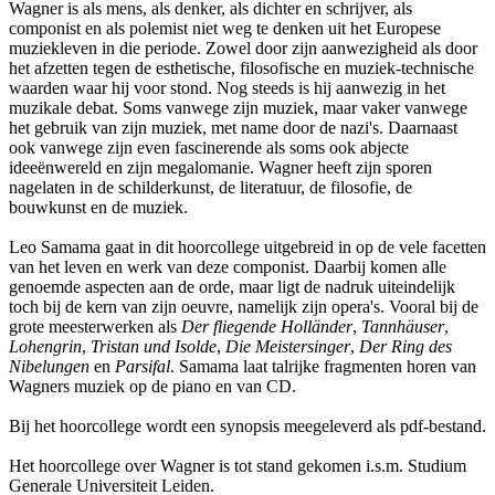
Wagner is als mens, als denker, als dichter en schrijver, als
componist en als polemist niet weg te denken uit het Europese
muziekleven in die periode. Zowel door zijn aanwezigheid als door
het afzetten tegen de esthetische, filosofische en muziek-technische
waarden waar hij voor stond. Nog steeds is hij aanwezig in het
muzikale debat. Soms vanwege zijn muziek, maar vaker vanwege
het gebruik van zijn muziek, met name door de nazi's. Daarnaast
ook vanwege zijn even fascinerende als soms ook abjecte
ideeënwereld en zijn megalomanie. Wagner heeft zijn sporen
nagelaten in de schilderkunst, de literatuur, de filosofie, de
bouwkunst en de muziek.
Leo Samama gaat in dit hoorcollege uitgebreid in op de vele facetten
van het leven en werk van deze componist. Daarbij komen alle
genoemde aspecten aan de orde, maar ligt de nadruk uiteindelijk
toch bij de kern van zijn oeuvre, namelijk zijn opera's. Vooral bij de
grote meesterwerken als
Der fliegende Holländer
,
Tannhäuser
,
Lohengrin
,
Tristan und Isolde
,
Die Meistersinger
,
Der Ring des
Nibelungen
en
Parsifal
. Samama laat talrijke fragmenten horen van
Wagners muziek op de piano en van CD.
Bij het hoorcollege wordt een synopsis meegeleverd als pdf-bestand.
Het hoorcollege over Wagner is tot stand gekomen i.s.m. Studium
Generale Universiteit Leiden.