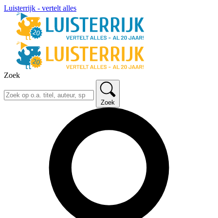
Luisterrijk - vertelt alles
Zoek
Zoek