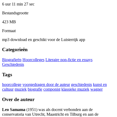
6 uur 11 min
27 sec
Bestandsgrootte
423 MB
Formaat
mp3 download en geschikt voor de Luisterrijk app
Categorieën
Biografieën
Hoorcolleges
Literaire non-fictie en essays
Geschiedenis
Tags
hoorcollege
voorgedragen door de auteur
geschiedenis
kunst en
cultuur
muziek
biografie
componist
klassieke muziek
wagner
Over de auteur
Leo Samama
(1951) was als docent verbonden aan de
conservatoria van Utrecht, Maastricht en Tilburg en aan de