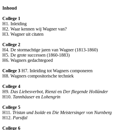
Inhoud
College 1
H1. Inleiding
H2. Waar kennen wij Wagner van?
H3. Wagner uit citaten
College 2
H4. De stormachtige jaren van Wagner (1813-1860)
H5. De grote successen (1860-1883)
H6. Wagners gedachtegoed
College 3
H7. Inleiding tot Wagners componeren
H8. Wagners compositorische techniek
College 4
H9.
Das Liebesverbot
,
Rienzi
en
Der fliegende Holländer
H10.
Tannhäuser
en
Lohengrin
College 5
H11.
Tristan und Isolde
en
Die Meistersinger von Nurnberg
H12.
Parsifal
College 6