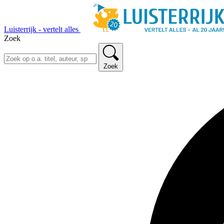
Luisterrijk - vertelt alles
Zoek
Zoek