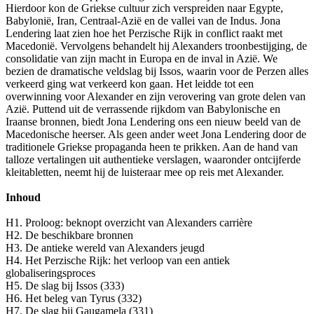
Hierdoor kon de Griekse cultuur zich verspreiden naar Egypte,
Babylonië, Iran, Centraal-Azië en de vallei van de Indus. Jona
Lendering laat zien hoe het Perzische Rijk in conflict raakt met
Macedonië. Vervolgens behandelt hij Alexanders troonbestijging, de
consolidatie van zijn macht in Europa en de inval in Azië. We
bezien de dramatische veldslag bij Issos, waarin voor de Perzen alles
verkeerd ging wat verkeerd kon gaan. Het leidde tot een
overwinning voor Alexander en zijn verovering van grote delen van
Azië. Puttend uit de verrassende rijkdom van Babylonische en
Iraanse bronnen, biedt Jona Lendering ons een nieuw beeld van de
Macedonische heerser. Als geen ander weet Jona Lendering door de
traditionele Griekse propaganda heen te prikken. Aan de hand van
talloze vertalingen uit authentieke verslagen, waaronder ontcijferde
kleitabletten, neemt hij de luisteraar mee op reis met Alexander.
Inhoud
H1. Proloog: beknopt overzicht van Alexanders carrière
H2. De beschikbare bronnen
H3. De antieke wereld van Alexanders jeugd
H4. Het Perzische Rijk: het verloop van een antiek
globaliseringsproces
H5. De slag bij Issos (333)
H6. Het beleg van Tyrus (332)
H7. De slag bij Gaugamela (331)