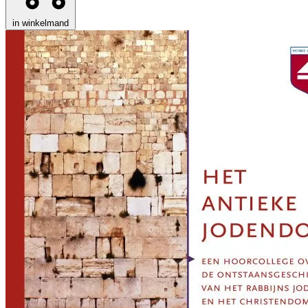
in winkelmand