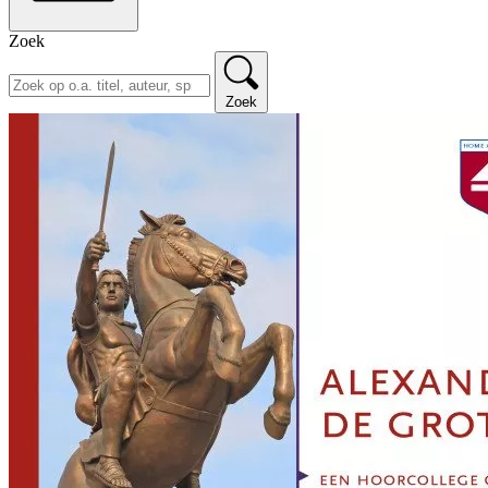
Zoek
Zoek