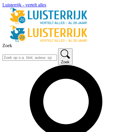
Luisterrijk - vertelt alles
Zoek
Zoek