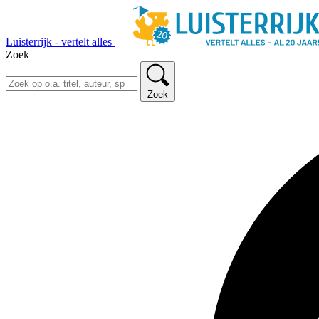
Luisterrijk - vertelt alles
Zoek
Zoek