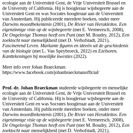
ecologie aan de Universiteit Gent, de Vrije Universiteit Brussel en
de University of California. Hij is hoogleraar wijsbegeerte aan de
Universiteit Gent en was Socrates hoogleraar aan de Universiteit
van Amsterdam. Hij publiceerde meerdere boeken, onder meer
Darwins moordbekentenis
(2001),
De Rivier van Herakleitos
.
Een
eigenzinnige visie op de wijsbegeerte
(met E. Vermeersch, 2008),
De Ongelovige Thomas heeft een Punt
(met M. Boudry, 2012),
Een
zoektocht naar
menselijkheid (met D. Verhofstadt, 2021),
Fascinerend Leven. Markante figuren en ideeën uit de geschiedenis
van de biologie
(met L. Van Speybroeck, 2022) en
Ezelsoren.
Kanttekeningen bij moeilijke kwesties
(2022).
Meer info over Johan Braeckman:
https://www.facebook.com/johanbraeckmanofficial/
Prof. dr. Johan Braeckman
studeerde wijsbegeerte en menselijke
ecologie aan de Universiteit Gent, de Vrije Universiteit Brussel en
de University of California. Hij is hoogleraar wijsbegeerte aan de
Universiteit Gent en was Socrates hoogleraar aan de Universiteit
van Amsterdam. Hij publiceerde meerdere boeken, onder meer
Darwins moordbekentenis
(2001),
De Rivier van Herakleitos
.
Een
eigenzinnige visie op de wijsbegeerte
(met E. Vermeersch, 2008),
De Ongelovige Thomas heeft een Punt
(met M. Boudry, 2012),
Een
zoektocht naar
menselijkheid (met D. Verhofstadt, 2021),