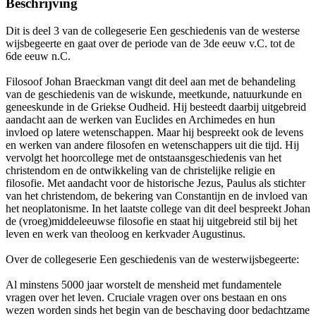
Beschrijving
Dit is deel 3 van de collegeserie Een geschiedenis van de westerse
wijsbegeerte en gaat over de periode van de 3de eeuw v.C. tot de
6de eeuw n.C.
Filosoof Johan Braeckman vangt dit deel aan met de behandeling
van de geschiedenis van de wiskunde, meetkunde, natuurkunde en
geneeskunde in de Griekse Oudheid. Hij besteedt daarbij uitgebreid
aandacht aan de werken van Euclides en Archimedes en hun
invloed op latere wetenschappen. Maar hij bespreekt ook de levens
en werken van andere filosofen en wetenschappers uit die tijd. Hij
vervolgt het hoorcollege met de ontstaansgeschiedenis van het
christendom en de ontwikkeling van de christelijke religie en
filosofie. Met aandacht voor de historische Jezus, Paulus als stichter
van het christendom, de bekering van Constantijn en de invloed van
het neoplatonisme. In het laatste college van dit deel bespreekt Johan
de (vroeg)middeleeuwse filosofie en staat hij uitgebreid stil bij het
leven en werk van theoloog en kerkvader Augustinus.
Over de collegeserie Een geschiedenis van de westerwijsbegeerte:
Al minstens 5000 jaar worstelt de mensheid met fundamentele
vragen over het leven. Cruciale vragen over ons bestaan en ons
wezen worden sinds het begin van de beschaving door bedachtzame