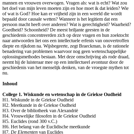
mannen en vrouwen overwogen. Vragen als: wat is echt? Wat zou
het doel van mijn leven moeten zijn en hoe moet ik dat leiden? Wie
of wat is God? Hoe kan er vrijheid zijn in een wereld die wordt
bepaald door causale wetten? Wanneer is het legitiem dat een
persoon macht heeft over anderen? Wat is gerechtigheid? Waarheid?
Goedheid? Schoonheid? De meest briljante geesten in de
geschiedenis concentreerden zich op deze vragen en hun zoektocht
naar antwoorden liet ons een intellectuele erfenis van onovertroffen
diepte en rijkdom na. Wijsbegeerte, zegt Braeckman, is de rationele
benadering van problemen waarvoor nog geen wetenschappelijke
oplossingsmethodes bestaan. Met deze omschrijving als rode draad,
neemt hij de luisteraar mee op een intellectueel avontuur door de
geschiedenis van het menselijk denken, van de vroegste mythen tot
nu.
Inhoud
College 1. Wiskunde en wetenschap in de Griekse Oudheid
H1. Wiskunde in de Griekse Oudheid
H2. Meetkunde in de Griekse Oudheid
H3. Over de bibliotheek van Alexandrië
H4. Vrouwelijke filosofen in de Griekse Oudheid
H5. Euclides (rond 300 v.C.)
H6. Het belang van de Euclidische meetkunde
H7.
De Elementen
van Euclides