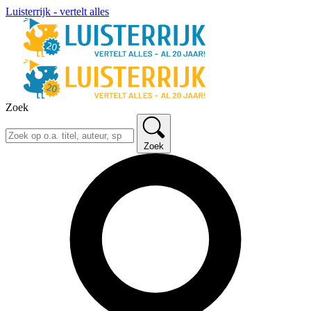
Luisterrijk - vertelt alles
Zoek
Zoek