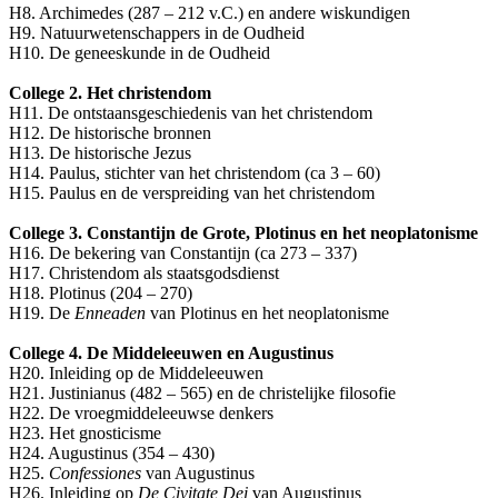
H8. Archimedes (287 – 212 v.C.) en andere wiskundigen
H9. Natuurwetenschappers in de Oudheid
H10. De geneeskunde in de Oudheid
College 2. Het christendom
H11. De ontstaansgeschiedenis van het christendom
H12. De historische bronnen
H13. De historische Jezus
H14. Paulus, stichter van het christendom (ca 3 – 60)
H15. Paulus en de verspreiding van het christendom
College 3. Constantijn de Grote, Plotinus en het neoplatonisme
H16. De bekering van Constantijn (ca 273 – 337)
H17. Christendom als staatsgodsdienst
H18. Plotinus (204 – 270)
H19. De
Enneaden
van Plotinus en het neoplatonisme
College 4. De Middeleeuwen en Augustinus
H20. Inleiding op de Middeleeuwen
H21. Justinianus (482 – 565) en de christelijke filosofie
H22. De vroegmiddeleeuwse denkers
H23. Het gnosticisme
H24. Augustinus (354 – 430)
H25.
Confessiones
van Augustinus
H26. Inleiding op
De Civitate Dei
van Augustinus