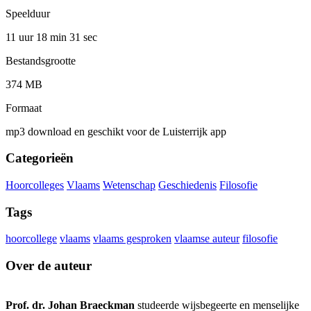
Speelduur
11 uur 18 min
31 sec
Bestandsgrootte
374 MB
Formaat
mp3 download en geschikt voor de Luisterrijk app
Categorieën
Hoorcolleges
Vlaams
Wetenschap
Geschiedenis
Filosofie
Tags
hoorcollege
vlaams
vlaams gesproken
vlaamse auteur
filosofie
Over de auteur
Prof. dr. Johan Braeckman
studeerde wijsbegeerte en menselijke