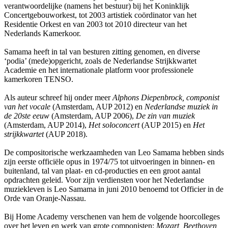
verantwoordelijke (namens het bestuur) bij het Koninklijk
Concertgebouworkest, tot 2003 artistiek coördinator van het
Residentie Orkest en van 2003 tot 2010 directeur van het
Nederlands Kamerkoor.
Samama heeft in tal van besturen zitting genomen, en diverse
‘podia’ (mede)opgericht, zoals de Nederlandse Strijkkwartet
Academie en het internationale platform voor professionele
kamerkoren TENSO.
Als auteur schreef hij onder meer
Alphons Diepenbrock, componist
van het vocale
(Amsterdam, AUP 2012) en
Nederlandse muziek in
de 20ste eeuw
(Amsterdam, AUP 2006),
De zin van muziek
(Amsterdam, AUP 2014),
Het soloconcert
(AUP 2015) en
Het
strijkkwartet
(AUP 2018).
De compositorische werkzaamheden van Leo Samama hebben sinds
zijn eerste officiële opus in 1974/75 tot uitvoeringen in binnen- en
buitenland, tal van plaat- en cd-producties en een groot aantal
opdrachten geleid. Voor zijn verdiensten voor het Nederlandse
muziekleven is Leo Samama in juni 2010 benoemd tot Officier in de
Orde van Oranje-Nassau.
Bij Home Academy verschenen van hem de volgende hoorcolleges
over het leven en werk van grote componisten:
Mozart, Beethoven,