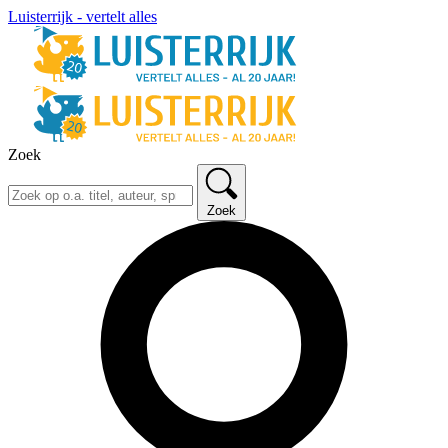
Luisterrijk - vertelt alles
Zoek
Zoek