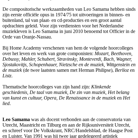
De compositorische werkzaamheden van Leo Samama hebben sinds
zijn eerste officiële opus in 1974/75 tot uitvoeringen in binnen- en
buitenland, tal van plaat- en cd-producties en een groot aantal
opdrachten geleid. Voor zijn verdiensten voor het Nederlandse
muziekleven is Leo Samama in juni 2010 benoemd tot Officier in de
Orde van Oranje-Nassau.
Bij Home Academy verschenen van hem de volgende hoorcolleges
over het leven en werk van grote componisten:
Mozart, Beethoven,
Debussy, Mahler, Schubert, Stravinsky, Monteverdi, Bach, Wagner,
Sjostakovitjs, Schopenhauer, Nietzsche en de muziek, Wittgenstein en
de muziek
(de twee laatsten samen met Herman Philipse),
Berlioz
en
Listz
.
Thematische hoorcolleges van zijn hand zijn:
Klinkende
geschiedenis, De taal van muziek, De zin van muziek, Het belang
van kunst en cultuur, Opera, De Renaissance in de muziek
en
Het
lied
.
Leo Samama
was als docent verbonden aan de conservatoria van
Utrecht, Maastricht en Tilburg en aan de Rijksuniversiteit Utrecht,
en schreef voor De Volkskrant, NRC/Handelsblad, de Haagse Post
en Luister. Van 1991 was hij twee jaar gedelegeerd artistiek