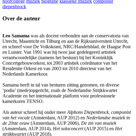
hoorcollege
muziek
biografie
klassieke muziek
componist
diepenbrock
Over de auteur
Leo Samama
was als docent verbonden aan de conservatoria van
Utrecht, Maastricht en Tilburg en aan de Rijksuniversiteit Utrecht,
en schreef voor De Volkskrant, NRC/Handelsblad, de Haagse Post
en Luister. Van 1991 was hij twee jaar gedelegeerd artistiek
verantwoordelijke (namens het bestuur) bij het Koninklijk
Concertgebouworkest, tot 2003 artistiek coördinator van het
Residentie Orkest en van 2003 tot 2010 directeur van het
Nederlands Kamerkoor.
Samama heeft in tal van besturen zitting genomen, en diverse
‘podia’ (mede)opgericht, zoals de Nederlandse Strijkkwartet
Academie en het internationale platform voor professionele
kamerkoren TENSO.
Als auteur schreef hij onder meer
Alphons Diepenbrock, componist
van het vocale
(Amsterdam, AUP 2012) en
Nederlandse muziek in
de 20ste eeuw
(Amsterdam, AUP 2006),
De zin van muziek
(Amsterdam, AUP 2014),
Het soloconcert
(AUP 2015) en
Het
strijkkwartet
(AUP 2018).