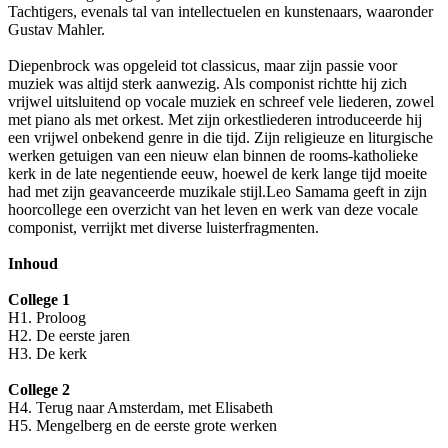
Tachtigers, evenals tal van intellectuelen en kunstenaars, waaronder
Gustav Mahler.
Diepenbrock was opgeleid tot classicus, maar zijn passie voor
muziek was altijd sterk aanwezig. Als componist richtte hij zich
vrijwel uitsluitend op vocale muziek en schreef vele liederen, zowel
met piano als met orkest. Met zijn orkestliederen introduceerde hij
een vrijwel onbekend genre in die tijd. Zijn religieuze en liturgische
werken getuigen van een nieuw elan binnen de rooms-katholieke
kerk in de late negentiende eeuw, hoewel de kerk lange tijd moeite
had met zijn geavanceerde muzikale stijl.Leo Samama geeft in zijn
hoorcollege een overzicht van het leven en werk van deze vocale
componist, verrijkt met diverse luisterfragmenten.
Inhoud
College 1
H1. Proloog
H2. De eerste jaren
H3. De kerk
College 2
H4. Terug naar Amsterdam, met Elisabeth
H5. Mengelberg en de eerste grote werken