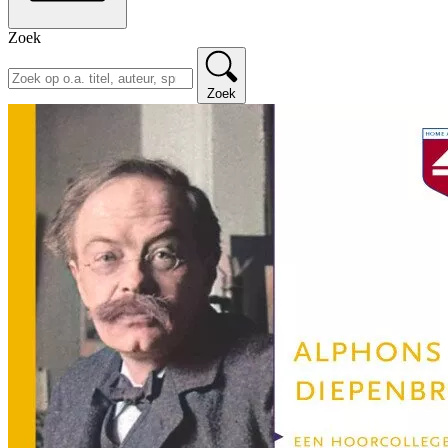
Zoek
Zoek