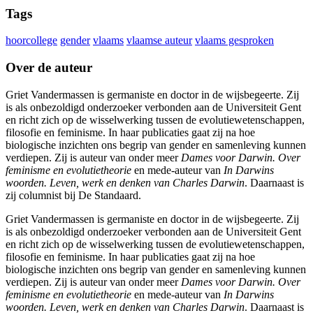
Tags
hoorcollege
gender
vlaams
vlaamse auteur
vlaams gesproken
Over de auteur
Griet Vandermassen is germaniste en doctor in de wijsbegeerte. Zij
is als onbezoldigd onderzoeker verbonden aan de Universiteit Gent
en richt zich op de wisselwerking tussen de evolutiewetenschappen,
filosofie en feminisme. In haar publicaties gaat zij na hoe
biologische inzichten ons begrip van gender en samenleving kunnen
verdiepen. Zij is auteur van onder meer
Dames voor Darwin. Over
feminisme en evolutietheorie
en mede-auteur van
In Darwins
woorden. Leven, werk en denken van Charles Darwin
. Daarnaast is
zij columnist bij De Standaard.
Griet Vandermassen is germaniste en doctor in de wijsbegeerte. Zij
is als onbezoldigd onderzoeker verbonden aan de Universiteit Gent
en richt zich op de wisselwerking tussen de evolutiewetenschappen,
filosofie en feminisme. In haar publicaties gaat zij na hoe
biologische inzichten ons begrip van gender en samenleving kunnen
verdiepen. Zij is auteur van onder meer
Dames voor Darwin. Over
feminisme en evolutietheorie
en mede-auteur van
In Darwins
woorden. Leven, werk en denken van Charles Darwin
. Daarnaast is