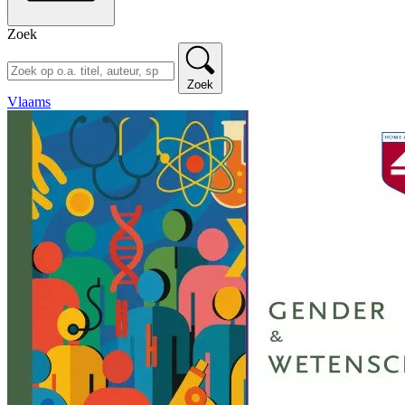
Zoek
Zoek
Vlaams