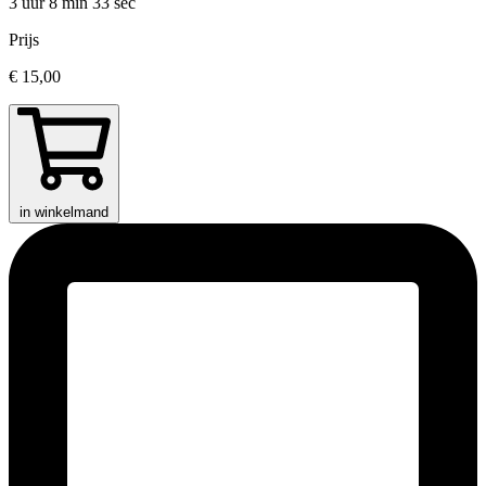
3 uur 8 min
33 sec
Prijs
€ 15,00
in winkelmand