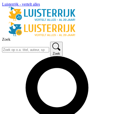
Luisterrijk - vertelt alles
Zoek
Zoek