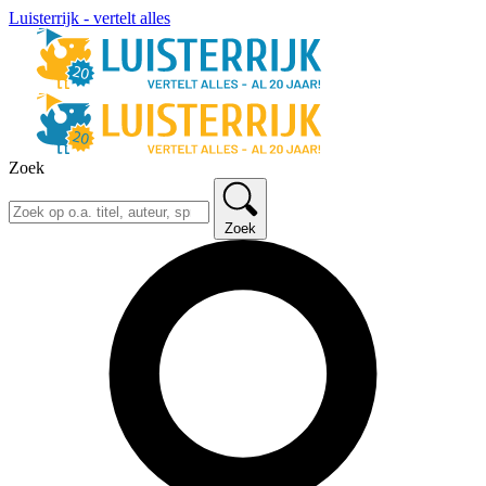
Luisterrijk - vertelt alles
Zoek
Zoek