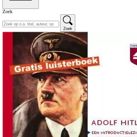
Zoek
Zoek