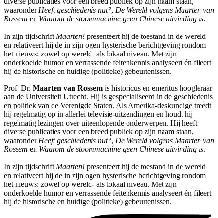
diverse publicaties voor een breed publiek op zijn naam staan,
waaronder
Heeft geschiedenis nut?
,
De Wereld volgens Maarten van
Rossem
en
Waarom de stoommachine geen Chinese uitvinding is
.
In zijn tijdschrift
Maarten!
presenteert hij de toestand in de wereld
en relativeert hij de in zijn ogen hysterische berichtgeving rondom
het nieuws: zowel op wereld- als lokaal niveau. Met zijn
onderkoelde humor en verrassende feitenkennis analyseert én fileert
hij de historische en huidige (politieke) gebeurtenissen.
Prof. Dr.
Maarten van Rossem
is historicus en emeritus hoogleraar
aan de Universiteit Utrecht. Hij is gespecialiseerd in de geschiedenis
en politiek van de Verenigde Staten. Als Amerika-deskundige treedt
hij regelmatig op in allerlei televisie-uitzendingen en houdt hij
regelmatig lezingen over uiteenlopende onderwerpen. Hij heeft
diverse publicaties voor een breed publiek op zijn naam staan,
waaronder
Heeft geschiedenis nut?
,
De Wereld volgens Maarten van
Rossem
en
Waarom de stoommachine geen Chinese uitvinding is
.
In zijn tijdschrift
Maarten!
presenteert hij de toestand in de wereld
en relativeert hij de in zijn ogen hysterische berichtgeving rondom
het nieuws: zowel op wereld- als lokaal niveau. Met zijn
onderkoelde humor en verrassende feitenkennis analyseert én fileert
hij de historische en huidige (politieke) gebeurtenissen.