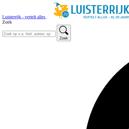
Luisterrijk - vertelt alles
Zoek
Zoek