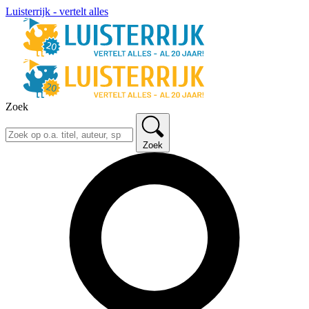
Luisterrijk - vertelt alles
Zoek
Zoek