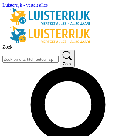
Luisterrijk - vertelt alles
Zoek
Zoek