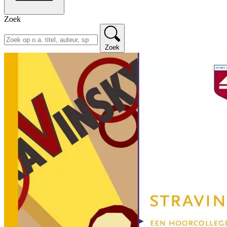
Zoek
Zoek