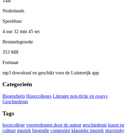
Taal
Nederlands
Speelduur
4 uur 32 min
45 sec
Bestandsgrootte
353 MB
Formaat
mp3 download en geschikt voor de Luisterrijk app
Categorieën
Biografieën
Hoorcolleges
Literaire non-fictie en essays
Geschiedenis
Tags
hoorcollege
voorgedragen door de auteur
geschiedenis
kunst en
cultuur
muziek
biografie
componist
klassieke muziek
stravinsky