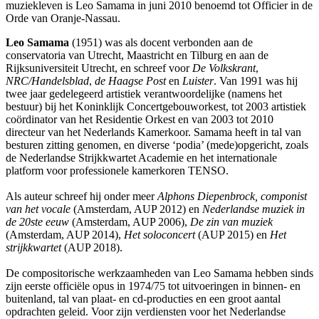
muziekleven is Leo Samama in juni 2010 benoemd tot Officier in de
Orde van Oranje-Nassau.
Leo Samama
(1951) was als docent verbonden aan de
conservatoria van Utrecht, Maastricht en Tilburg en aan de
Rijksuniversiteit Utrecht, en schreef voor
De Volkskrant
,
NRC/Handelsblad
,
de Haagse Post
en
Luister
. Van 1991 was hij
twee jaar gedelegeerd artistiek verantwoordelijke (namens het
bestuur) bij het Koninklijk Concertgebouworkest, tot 2003 artistiek
coördinator van het Residentie Orkest en van 2003 tot 2010
directeur van het Nederlands Kamerkoor. Samama heeft in tal van
besturen zitting genomen, en diverse ‘podia’ (mede)opgericht, zoals
de Nederlandse Strijkkwartet Academie en het internationale
platform voor professionele kamerkoren TENSO.
Als auteur schreef hij onder meer
Alphons Diepenbrock, componist
van het vocale
(Amsterdam, AUP 2012) en
Nederlandse muziek in
de 20ste eeuw
(Amsterdam, AUP 2006),
De zin van muziek
(Amsterdam, AUP 2014),
Het soloconcert
(AUP 2015) en
Het
strijkkwartet
(AUP 2018).
De compositorische werkzaamheden van Leo Samama hebben sinds
zijn eerste officiële opus in 1974/75 tot uitvoeringen in binnen- en
buitenland, tal van plaat- en cd-producties en een groot aantal
opdrachten geleid. Voor zijn verdiensten voor het Nederlandse