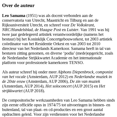
Over de auteur
Leo Samama
(1951) was als docent verbonden aan de
conservatoria van Utrecht, Maastricht en Tilburg en aan de
Rijksuniversiteit Utrecht, en schreef voor
De Volkskrant
,
NRC/Handelsblad
,
de Haagse Post
en
Luister
. Van 1991 was hij
twee jaar gedelegeerd artistiek verantwoordelijke (namens het
bestuur) bij het Koninklijk Concertgebouworkest, tot 2003 artistiek
coördinator van het Residentie Orkest en van 2003 tot 2010
directeur van het Nederlands Kamerkoor. Samama heeft in tal van
besturen zitting genomen, en diverse ‘podia’ (mede)opgericht, zoals
de Nederlandse Strijkkwartet Academie en het internationale
platform voor professionele kamerkoren TENSO.
Als auteur schreef hij onder meer
Alphons Diepenbrock, componist
van het vocale
(Amsterdam, AUP 2012) en
Nederlandse muziek in
de 20ste eeuw
(Amsterdam, AUP 2006),
De zin van muziek
(Amsterdam, AUP 2014),
Het soloconcert
(AUP 2015) en
Het
strijkkwartet
(AUP 2018).
De compositorische werkzaamheden van Leo Samama hebben sinds
zijn eerste officiële opus in 1974/75 tot uitvoeringen in binnen- en
buitenland, tal van plaat- en cd-producties en een groot aantal
opdrachten geleid. Voor zijn verdiensten voor het Nederlandse