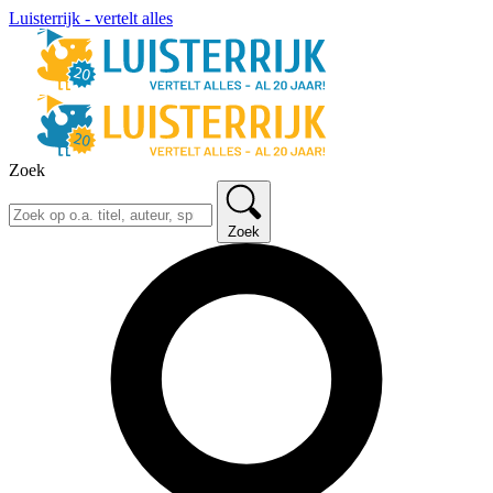
Luisterrijk - vertelt alles
Zoek
Zoek