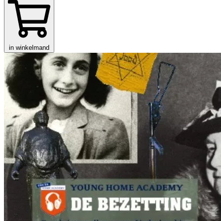
in winkelmand