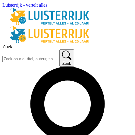
Luisterrijk - vertelt alles
Zoek
Zoek