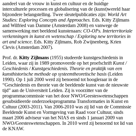
aandeel van de vrouw in kunst en cultuur en de huidige
interculturele processen en globalisering van de (kunst)wereld haar
bijzondere belangstelling. Twee sleutelpublicaties zijn:
World Art
Studies: Exploring Concepts and Approaches.
Eds. Kitty Zijlmans
and Wilfried van Damme (Amsterdam 2008) en vanwege de
samenwerking met beeldend kunstenaars:
CO-OPs. Interterritoriale
verkenningen in kunst en wetenschap / Exploring new territories in
art and science
. Eds. Kitty Zijlmans, Rob Zwijnenberg, Krien
Clevis (Amsterdam 2007).
Prof. dr.
Kitty Zijlmans
(1955) studeerde kunstgeschiedenis in
Leiden, waar zij in 1989 promoveerde op het proefschrift
Kunst /
Geschiedenis / Kunstgeschiedenis. Theorie en praktijk van een
kunsthistorische methode op systeemtheoretische basis
(Leiden
1990). Op 1 juli 2000 werd zij benoemd tot hoogleraar in de
“Geschiedenis en theorie van de beeldende kunst van de nieuwste
tijd” aan de Universiteit Leiden. Zij is voorzitter van de
programmacommissie van het door NWO/Geesteswetenschappen
gesubsidieerde onderzoeksprogramma Transformaties in Kunst en
Cultuur (2003-2011). Van 2006-2010 was zij lid van de Commissie
Beeldende Kunst en Vormgeving van Raad voor Cultuur, sinds
maart 2006 adviseur van het NIAS en sinds 1 januari 2009 van
NWO/Geesteswetenschappen. In 2010 werd zij benoemd tot lid van
de KNAW.