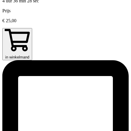
4 uur 36 min
28 sec
Prijs
€ 25,00
in winkelmand