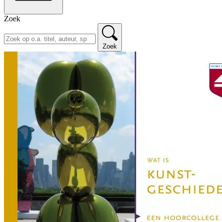
Zoek
Zoek