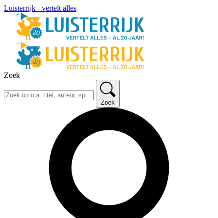
Luisterrijk - vertelt alles
Zoek
Zoek