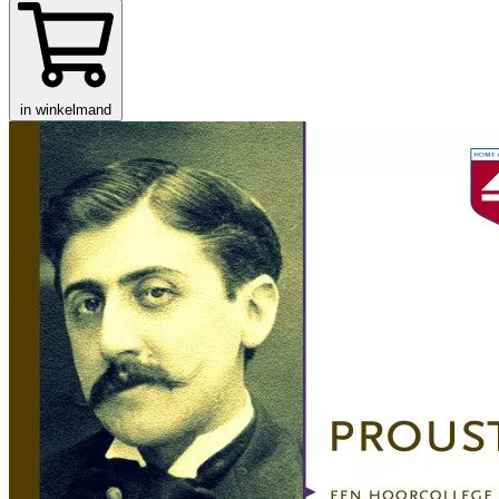
in winkelmand