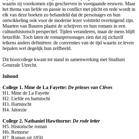
waarin zij voorkomen zijn geschreven in voorgaande eeuwen. Maar
het thema van liefde en passie in conflict met plicht en rede wordt in
elk van deze boeken zo behandeld dat de personages en hun
ontwikkeling ook voor de moderne lezer volstrekt overtuigend zijn.
Maarten van Buuren plaatst de schrijvers en hun romans in een
cultuurhistorisch perspectief. Tijden veranderen, maar de mens blijft
hetzelfde. Toch laten de romanpersonages zien dat zij zichzelf
telkens anders definiëren: de conventies van de tijd waarin ze leven
bepalen wel degelijk hun zelfbeeld.
Dit hoorcollege kwam tot stand in samenwerking met Studium
Generale Utrecht.
Inhoud
College 1. Mme de La Fayette:
De prinses van Clèves
H1. Mme de La Fayette
H2. Liefde en hartstocht
H3. Hartstocht
H4. Jaloezie
College 2. Nathaniel Hawthorne:
De rode letter
H5. Historische roman
H6. Remorse
H7. Roman uit 1850