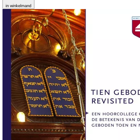
in winkelmand