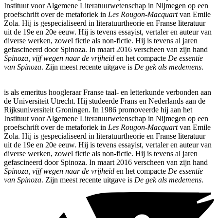
Instituut voor Algemene Literatuurwetenschap in Nijmegen op een
proefschrift over de metaforiek in
Les Rougon-Macquart
van Emile
Zola. Hij is gespecialiseerd in literatuurtheorie en Franse literatuur
uit de 19e en 20e eeuw. Hij is tevens essayist, vertaler en auteur van
diverse werken, zowel fictie als non-fictie. Hij is tevens al jaren
gefascineerd door Spinoza. In maart 2016 verscheen van zijn hand
Spinoza, vijf wegen naar de vrijheid
en het compacte
De essentie
van Spinoza
. Zijn meest recente uitgave is
De gek als medemens
.
is als emeritus hoogleraar Franse taal- en letterkunde verbonden aan
de Universiteit Utrecht. Hij studeerde Frans en Nederlands aan de
Rijksuniversiteit Groningen. In 1986 promoveerde hij aan het
Instituut voor Algemene Literatuurwetenschap in Nijmegen op een
proefschrift over de metaforiek in
Les Rougon-Macquart
van Emile
Zola. Hij is gespecialiseerd in literatuurtheorie en Franse literatuur
uit de 19e en 20e eeuw. Hij is tevens essayist, vertaler en auteur van
diverse werken, zowel fictie als non-fictie. Hij is tevens al jaren
gefascineerd door Spinoza. In maart 2016 verscheen van zijn hand
Spinoza, vijf wegen naar de vrijheid
en het compacte
De essentie
van Spinoza
. Zijn meest recente uitgave is
De gek als medemens
.