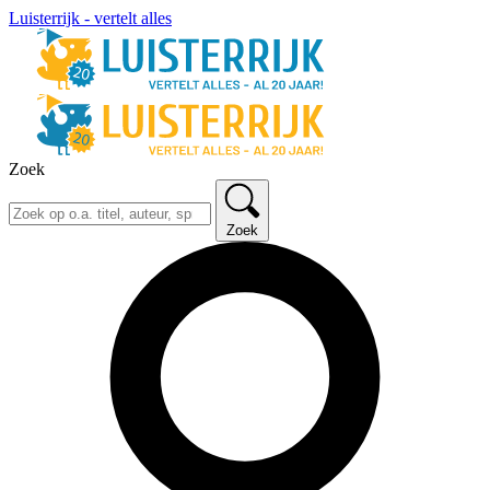
Luisterrijk - vertelt alles
Zoek
Zoek