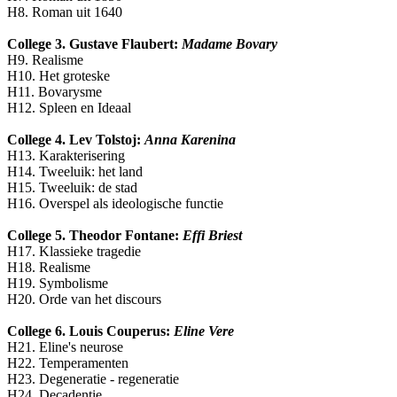
H8. Roman uit 1640
College 3. Gustave Flaubert:
Madame Bovary
H9. Realisme
H10. Het groteske
H11. Bovarysme
H12. Spleen en Ideaal
College 4. Lev Tolstoj:
Anna Karenina
H13. Karakterisering
H14. Tweeluik: het land
H15. Tweeluik: de stad
H16. Overspel als ideologische functie
College 5. Theodor Fontane:
Effi Briest
H17. Klassieke tragedie
H18. Realisme
H19. Symbolisme
H20. Orde van het discours
College 6. Louis Couperus:
Eline Vere
H21. Eline's neurose
H22. Temperamenten
H23. Degeneratie - regeneratie
H24. Decadentie