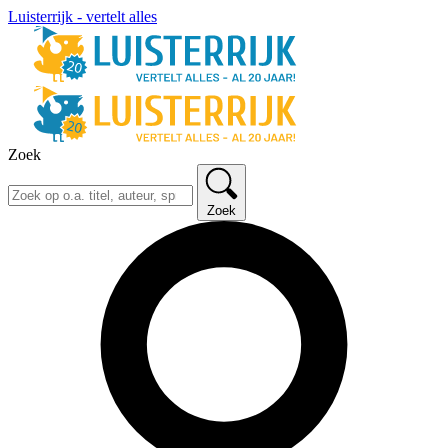
Luisterrijk - vertelt alles
Zoek
Zoek