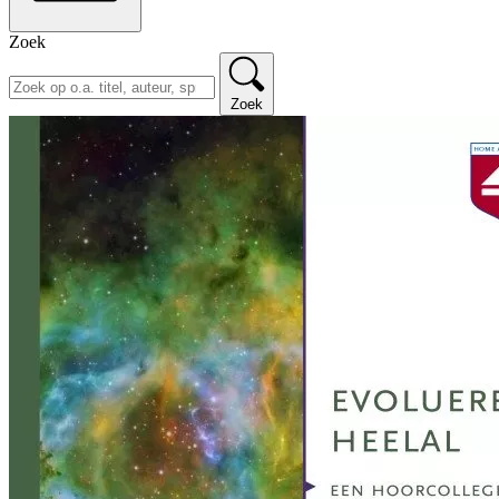
Zoek
Zoek