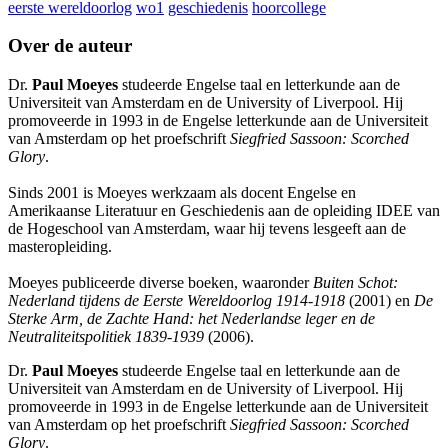
eerste wereldoorlog
wo1
geschiedenis
hoorcollege
Over de auteur
Dr.
Paul Moeyes
studeerde Engelse taal en letterkunde aan de
Universiteit van Amsterdam en de University of Liverpool. Hij
promoveerde in 1993 in de Engelse letterkunde aan de Universiteit
van Amsterdam op het proefschrift
Siegfried Sassoon: Scorched
Glory
.
Sinds 2001 is Moeyes werkzaam als docent Engelse en
Amerikaanse Literatuur en Geschiedenis aan de opleiding IDEE van
de Hogeschool van Amsterdam, waar hij tevens lesgeeft aan de
masteropleiding.
Moeyes publiceerde diverse boeken, waaronder
Buiten Schot:
Nederland tijdens de Eerste Wereldoorlog 1914-1918
(2001) en
De
Sterke Arm, de Zachte Hand: het Nederlandse leger en de
Neutraliteitspolitiek 1839-1939
(2006).
Dr.
Paul Moeyes
studeerde Engelse taal en letterkunde aan de
Universiteit van Amsterdam en de University of Liverpool. Hij
promoveerde in 1993 in de Engelse letterkunde aan de Universiteit
van Amsterdam op het proefschrift
Siegfried Sassoon: Scorched
Glory
.