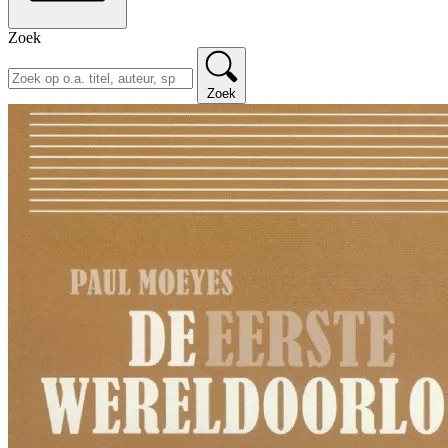
Zoek
Zoek