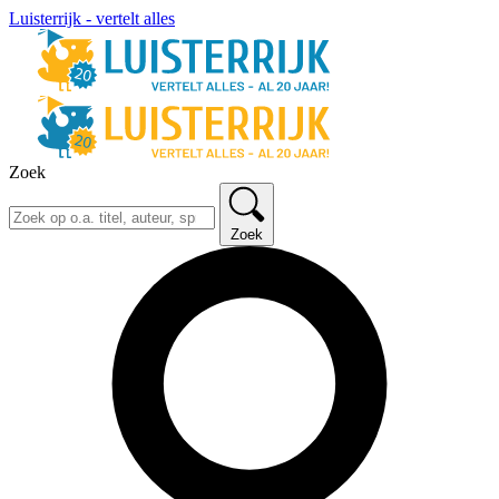
Luisterrijk - vertelt alles
Zoek
Zoek