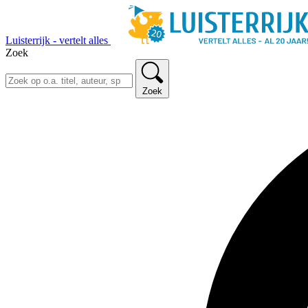
Luisterrijk - vertelt alles
Zoek
Zoek