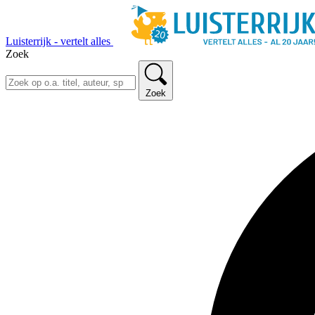
Luisterrijk - vertelt alles
Zoek
Zoek