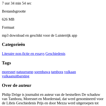
7 uur 34 min
54 sec
Bestandsgrootte
626 MB
Formaat
mp3 download en geschikt voor de Luisterrijk app
Categorieën
Literaire non-fictie en essays
Geschiedenis
Tags
moresnet
natuurramp
soembawa
tambora
vulkaan
vulkaanuitbarsting
Over de auteur
Philip Dröge is journalist en auteur van de bestsellers De schaduw
van Tambora, Moresnet en Moederstad, dat werd genomineerd voor
de Libris Geschiedenis Prijs en door Mezza werd uitgeroepen tot