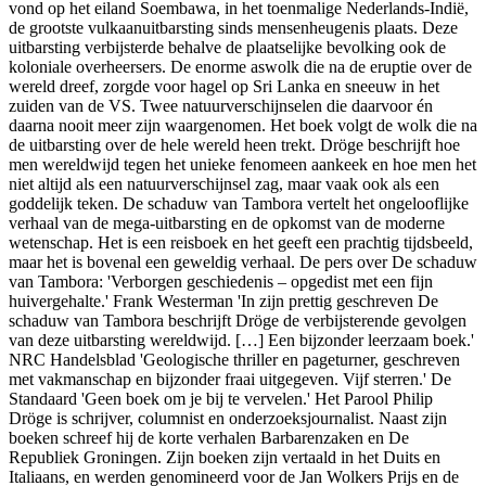
vond op het eiland Soembawa, in het toenmalige Nederlands-Indië,
de grootste vulkaanuitbarsting sinds mensenheugenis plaats. Deze
uitbarsting verbijsterde behalve de plaatselijke bevolking ook de
koloniale overheersers. De enorme aswolk die na de eruptie over de
wereld dreef, zorgde voor hagel op Sri Lanka en sneeuw in het
zuiden van de VS. Twee natuurverschijnselen die daarvoor én
daarna nooit meer zijn waargenomen. Het boek volgt de wolk die na
de uitbarsting over de hele wereld heen trekt. Dröge beschrijft hoe
men wereldwijd tegen het unieke fenomeen aankeek en hoe men het
niet altijd als een natuurverschijnsel zag, maar vaak ook als een
goddelijk teken. De schaduw van Tambora vertelt het ongelooflijke
verhaal van de mega-uitbarsting en de opkomst van de moderne
wetenschap. Het is een reisboek en het geeft een prachtig tijdsbeeld,
maar het is bovenal een geweldig verhaal. De pers over De schaduw
van Tambora: 'Verborgen geschiedenis – opgedist met een fijn
huivergehalte.' Frank Westerman 'In zijn prettig geschreven De
schaduw van Tambora beschrijft Dröge de verbijsterende gevolgen
van deze uitbarsting wereldwijd. […] Een bijzonder leerzaam boek.'
NRC Handelsblad 'Geologische thriller en pageturner, geschreven
met vakmanschap en bijzonder fraai uitgegeven. Vijf sterren.' De
Standaard 'Geen boek om je bij te vervelen.' Het Parool Philip
Dröge is schrijver, columnist en onderzoeksjournalist. Naast zijn
boeken schreef hij de korte verhalen Barbarenzaken en De
Republiek Groningen. Zijn boeken zijn vertaald in het Duits en
Italiaans, en werden genomineerd voor de Jan Wolkers Prijs en de