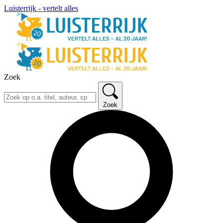
Luisterrijk - vertelt alles
Zoek
Zoek