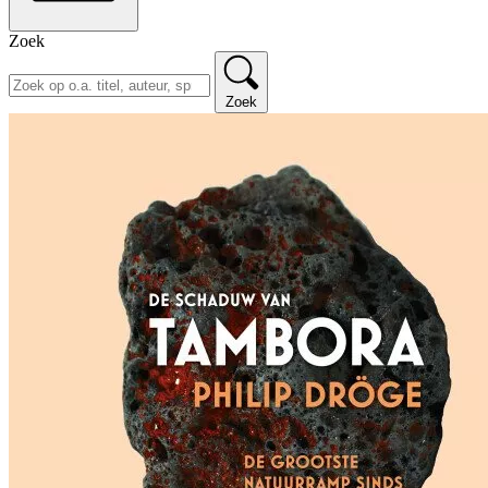
Zoek
Zoek