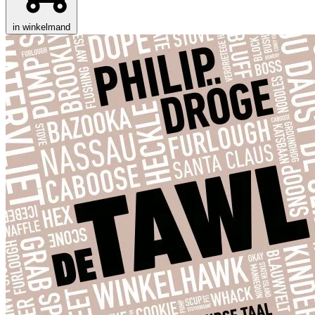
in winkelmand