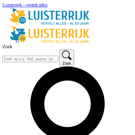
Luisterrijk - vertelt alles
Zoek
Zoek