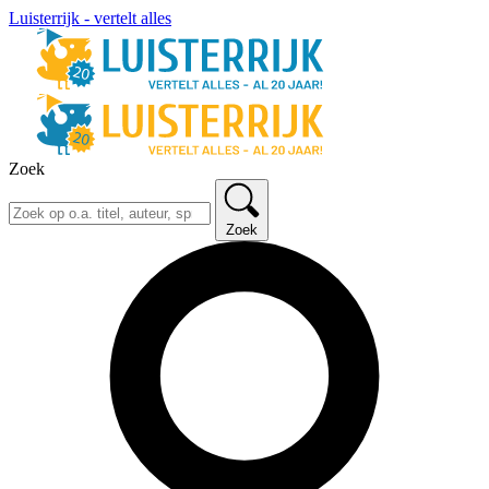
Luisterrijk - vertelt alles
Zoek
Zoek