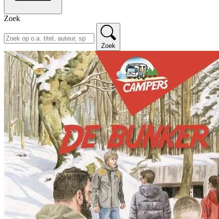
Zoek
Zoek