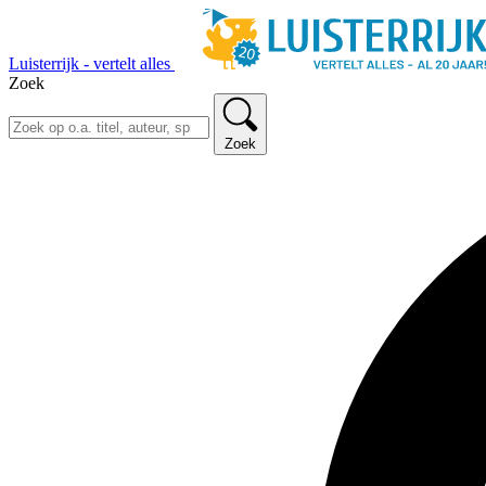
Luisterrijk - vertelt alles
Zoek
Zoek