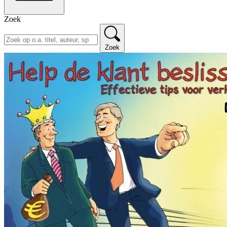
Zoek
Zoek