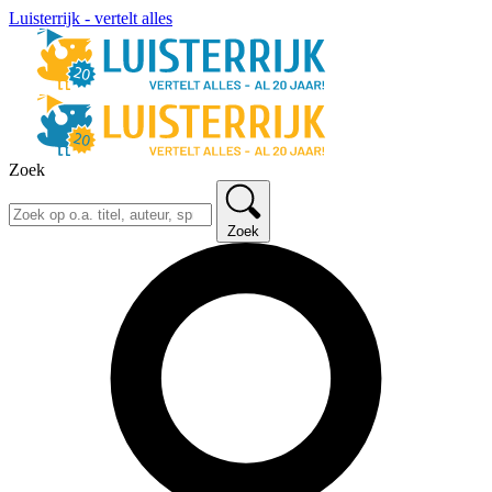
Luisterrijk - vertelt alles
Zoek
Zoek