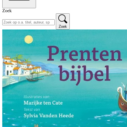
Zoek
Zoek