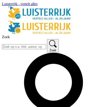
Luisterrijk - vertelt alles
Zoek
Zoek