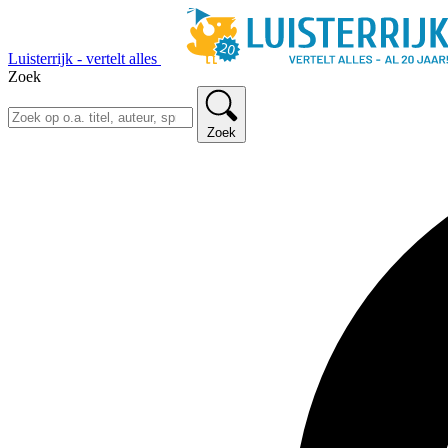
Luisterrijk - vertelt alles
Zoek
Zoek