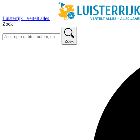
Luisterrijk - vertelt alles
Zoek
Zoek