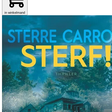
in winkelmand