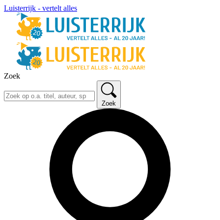
Luisterrijk - vertelt alles
Zoek
Zoek