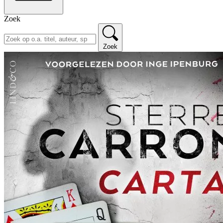
Zoek
Zoek