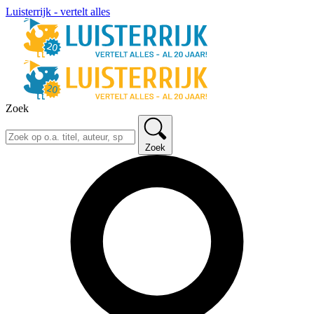
Luisterrijk - vertelt alles
Zoek
Zoek