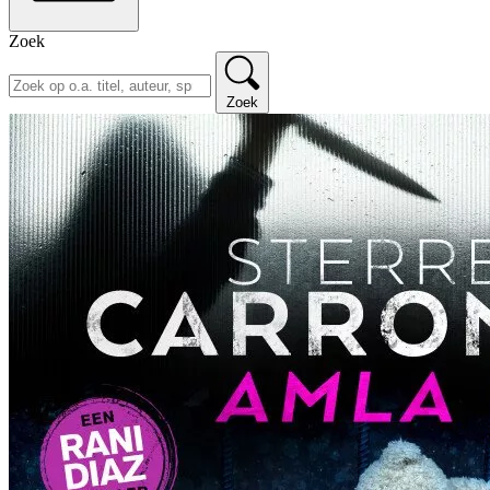
Zoek
Zoek