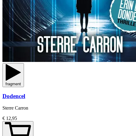
fragment
Dodencel
Sterre Carron
€ 12,95