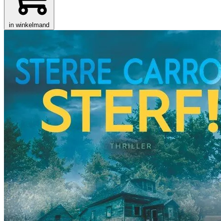
in winkelmand