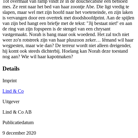
Tot overmaat van ramp vindt ze in de douchecabine een bebloed
mes. Ze rent naar het bed van haar zoontje Abe. Die ligt vredig te
slapen, maar wel met zijn hoofd naar het voeteneinde, en zijn laken
is vervangen door een overtrek met doodshoofdprint. Aan de spijlen
van zijn bed hangt een briefje met de tekst: "Jij bestaat niet!' en aan
de ring van zijn fopspeen is de stengel van een chrysant
vastgemaakt. Norah is bang maar ook woedend. Het zal toch niet
weer zo'n rotstreek zijn van haar pluszoon zeker… Iémand wil haar
wegpesten, maar wie dan? De terreur wordt niet alleen dreigender,
hij komt ook steeds dichterbij. Hoelang kan Norah deze toestand
nog aan? Wie wil haar kapotmaken?
Details
Imprint
Lind & Co
Uitgever
Lind & Co AB
Publicatiedatum
9 december 2020