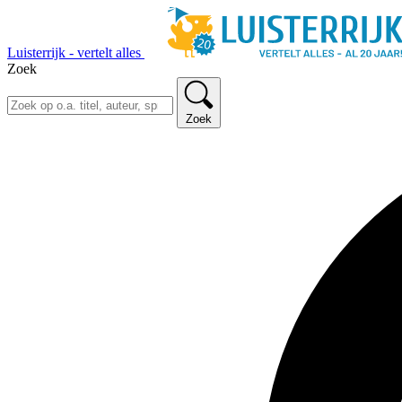
Luisterrijk - vertelt alles
Zoek
Zoek