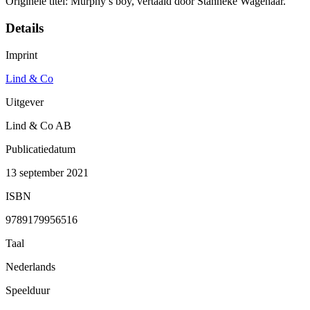
Originele titel: Murphy’s boy, vertaald door Stanneke Wagenaar.
Details
Imprint
Lind & Co
Uitgever
Lind & Co AB
Publicatiedatum
13 september 2021
ISBN
9789179956516
Taal
Nederlands
Speelduur