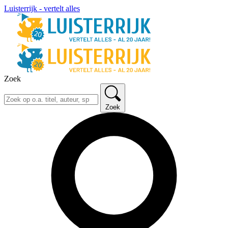
Luisterrijk - vertelt alles
Zoek
Zoek