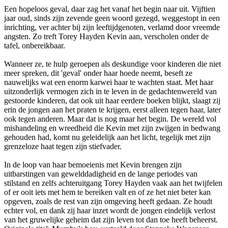
Een hopeloos geval, daar zag het vanaf het begin naar uit. Vijftien
jaar oud, sinds zijn zevende geen woord gezegd, weggestopt in een
inrichting, ver achter bij zijn leeftijdgenoten, verlamd door vreemde
angsten. Zo treft Torey Hayden Kevin aan, verscholen onder de
tafel, onbereikbaar.
Wanneer ze, te hulp geroepen als deskundige voor kinderen die niet
meer spreken, dit 'geval' onder haar hoede neemt, beseft ze
nauwelijks wat een enorm karwei haar te wachten staat. Met haar
uitzonderlijk vermogen zich in te leven in de gedachtenwereld van
gestoorde kinderen, dat ook uit haar eerdere boeken blijkt, slaagt zij
erin de jongen aan het praten te krijgen, eerst alleen tegen haar, later
ook tegen anderen. Maar dat is nog maar het begin. De wereld vol
mishandeling en wreedheid die Kevin met zijn zwijgen in bedwang
gehouden had, komt nu geleidelijk aan het licht, tegelijk met zijn
grenzeloze haat tegen zijn stiefvader.
In de loop van haar bemoeienis met Kevin brengen zijn
uitbarstingen van gewelddadigheid en de lange periodes van
stilstand en zelfs achteruitgang Torey Hayden vaak aan het twijfelen
of er ooit iets met hem te bereiken valt en of ze het niet beter kan
opgeven, zoals de rest van zijn omgeving heeft gedaan. Ze houdt
echter vol, en dank zij haar inzet wordt de jongen eindelijk verlost
van het gruwelijke geheim dat zijn leven tot dan toe heeft beheerst.