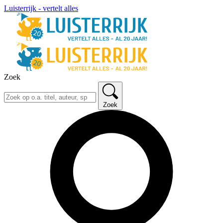
Luisterrijk - vertelt alles
Zoek
Zoek