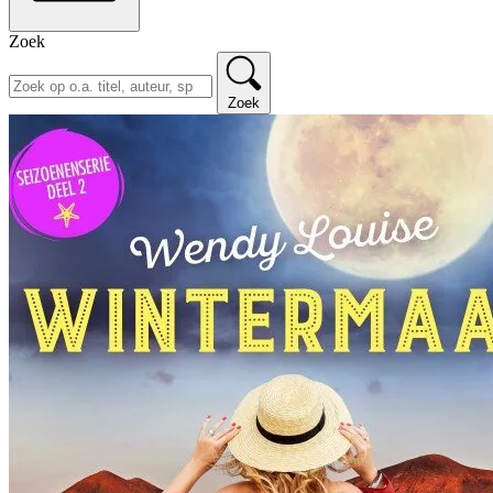
Zoek
Zoek