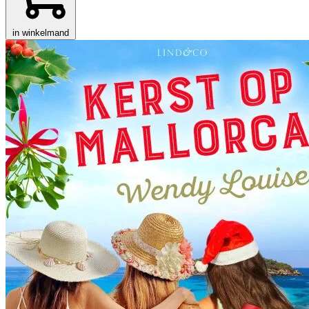
in winkelmand