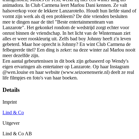
animadora. In Club Carmena leert Marlou Dani kennen. Ze valt
halsoverkop voor de lekkere Lanzaroteño. Houdt hun liefde stand of
vormt zijn werk als dj een probleem? De drie vrienden besluiten
mee te dingen naar de titel "Beste entertainmentteam van
Lanzarote". Het gekonkel rondom de wedstrijd zorgt echter voor
onrust binnen de vriendschap. In het licht van de Wintermaan ziet
alles er weer rooskleurig uit. Zelfs bad boy Johnny heeft z'n leven
gebeterd. Maar hoe oprecht is Johnny? En wint Club Carmena de
felbegeerde titel? Een ding is zeker: na deze winter zal Marlou nooit
meer dezelfde zijn.
Een aantal gebeurtenissen in dit boek zijn gebaseerd op Wendy's
eigen ervaringen als entertainer op Lanzarote. Op haar Instagram
@wen.louise en haar website (www.seizoenenserie.nl) deelt ze real
life filmpjes en foto's van haar boeken.
Details
Imprint
Lind & Co
Uitgever
Lind & Co AB