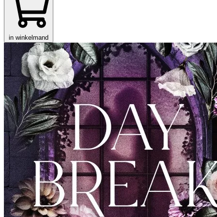
in winkelmand