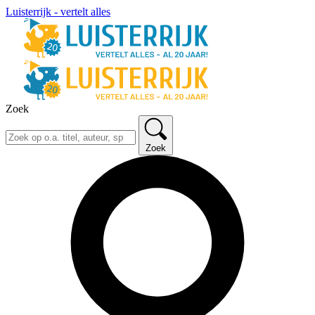
Luisterrijk - vertelt alles
Zoek
Zoek