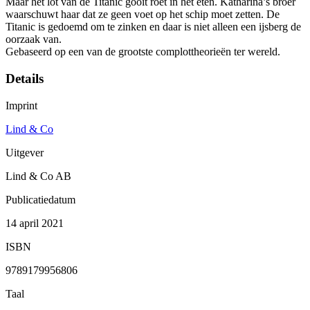
Maar het lot van de Titanic gooit roet in het eten. Katharina’s broer
waarschuwt haar dat ze geen voet op het schip moet zetten. De
Titanic is gedoemd om te zinken en daar is niet alleen een ijsberg de
oorzaak van.
Gebaseerd op een van de grootste complottheorieën ter wereld.
Details
Imprint
Lind & Co
Uitgever
Lind & Co AB
Publicatiedatum
14 april 2021
ISBN
9789179956806
Taal