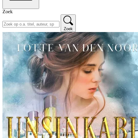
Zoek
Zoek