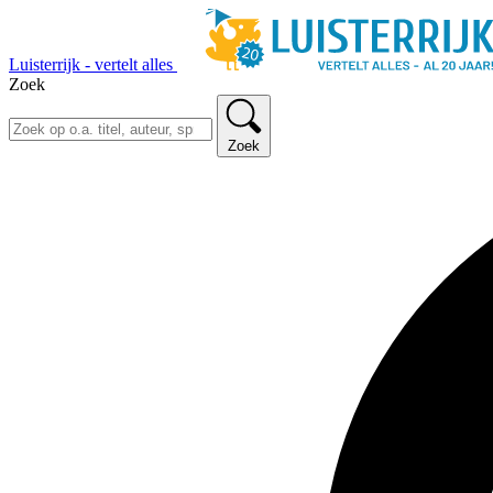
Luisterrijk - vertelt alles
Zoek
Zoek