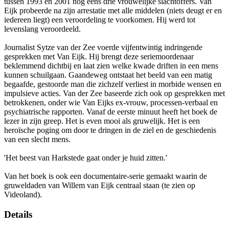
tussen 1993 en 2001 nog eens drie vrouwelijke slachtoffers. Van
Eijk probeerde na zijn arrestatie met alle middelen (niets deugt er en
iedereen liegt) een veroordeling te voorkomen. Hij werd tot
levenslang veroordeeld.
Journalist Sytze van der Zee voerde vijfentwintig indringende
gesprekken met Van Eijk. Hij brengt deze seriemoordenaar
beklemmend dichtbij en laat zien welke kwade driften in een mens
kunnen schuilgaan. Gaandeweg ontstaat het beeld van een matig
begaafde, gestoorde man die zichzelf verliest in morbide wensen en
impulsieve acties. Van der Zee baseerde zich ook op gesprekken met
betrokkenen, onder wie Van Eijks ex-vrouw, processen-verbaal en
psychiatrische rapporten. Vanaf de eerste minuut heeft het boek de
lezer in zijn greep. Het is even mooi als gruwelijk. Het is een
heroïsche poging om door te dringen in de ziel en de geschiedenis
van een slecht mens.
'Het beest van Harkstede gaat onder je huid zitten.'
Van het boek is ook een documentaire-serie gemaakt waarin de
gruweldaden van Willem van Eijk centraal staan (te zien op
Videoland).
Details