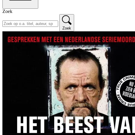
Zoek
Zoek