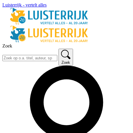
Luisterrijk - vertelt alles
Zoek
Zoek