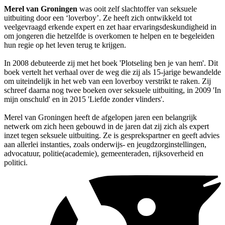
Merel van Groningen
was ooit zelf slachtoffer van seksuele
uitbuiting door een ‘loverboy’. Ze heeft zich ontwikkeld tot
veelgevraagd erkende expert en zet haar ervaringsdeskundigheid in
om jongeren die hetzelfde is overkomen te helpen en te begeleiden
hun regie op het leven terug te krijgen.
In 2008 debuteerde zij met het boek 'Plotseling ben je van hem'. Dit
boek vertelt het verhaal over de weg die zij als 15-jarige bewandelde
om uiteindelijk in het web van een loverboy verstrikt te raken. Zij
schreef daarna nog twee boeken over seksuele uitbuiting, in 2009 'In
mijn onschuld' en in 2015 'Liefde zonder vlinders'.
Merel van Groningen heeft de afgelopen jaren een belangrijk
netwerk om zich heen gebouwd in de jaren dat zij zich als expert
inzet tegen seksuele uitbuiting. Ze is gesprekspartner en geeft advies
aan allerlei instanties, zoals onderwijs- en jeugdzorginstellingen,
advocatuur, politie(academie), gemeenteraden, rijksoverheid en
politici.