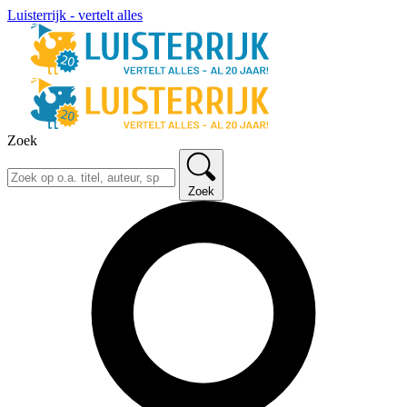
Luisterrijk - vertelt alles
Zoek
Zoek