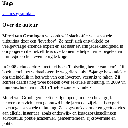
Tags
vlaams gesproken
Over de auteur
Merel van Groningen
was ooit zelf slachtoffer van seksuele
uitbuiting door een ‘loverboy’. Ze heeft zich ontwikkeld tot
veelgevraagd erkende expert en zet haar ervaringsdeskundigheid in
om jongeren die hetzelfde is overkomen te helpen en te begeleiden
hun regie op het leven terug te krijgen.
In 2008 debuteerde zij met het boek 'Plotseling ben je van hem'. Dit
boek vertelt het verhaal over de weg die zij als 15-jarige bewandelde
om uiteindelijk in het web van een loverboy verstrikt te raken. Zij
schreef daarna nog twee boeken over seksuele uitbuiting, in 2009 'In
mijn onschuld' en in 2015 'Liefde zonder vlinders'.
Merel van Groningen heeft de afgelopen jaren een belangrijk
netwerk om zich heen gebouwd in de jaren dat zij zich als expert
inzet tegen seksuele uitbuiting. Ze is gesprekspartner en geeft advies
aan allerlei instanties, zoals onderwijs- en jeugdzorginstellingen,
advocatuur, politie(academie), gemeenteraden, rijksoverheid en
politici.