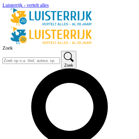
Luisterrijk - vertelt alles
Zoek
Zoek