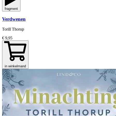
fragment
Verdwenen
Torill Thorup
€ 9,95
in winkelmand