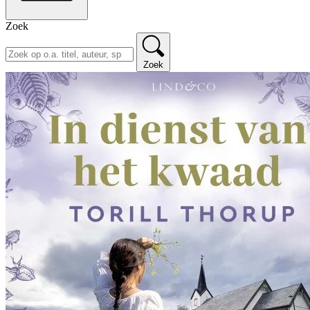
Zoek
Zoek