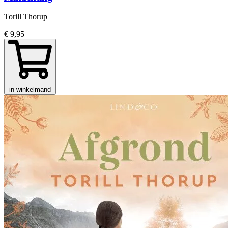
Torill Thorup
€ 9,95
in winkelmand